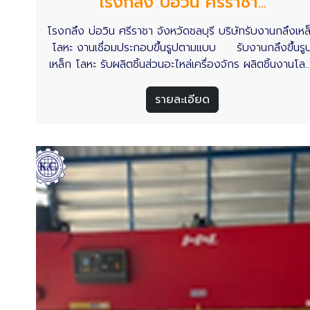
โรงกลึง บ่อวิน ศรีราชา...
โรงกลึง บ่อวิน ศรีราชา จังหวัดชลบุรี บริษัทรับงานกลึงเหล
โลหะ งานเชื่อมประกอบขึ้นรูปตามแบบ รับงานกลึงขึ้นรู
เหล็ก โลหะ รับผลิตชิ้นส่วนอะไหล่เครื่องจักร ผลิตชิ้นงานโล
ตามแบบ กลึงขึ้นรูปตามแบบ ให้บริการโดยช่างกลึง ช่างเชื่
คุณภาพ พร้อมรับงานผลิตจำนวนมาก ส่งมอบงานตรงสเป
รายละเอียด
ครบจำนวน ส่งงานตรงตามเวลา ในราคามิตรภาพ โรงกลึ
บริษัท กิจเจริญ กรุ๊ป เอ็นจิเนียริ่ง แอนด์ ซัพพลาย จำกัด
พร้อมให้บริการลูกค้าที่ต้องการงานกลึงขึ้นรูปเหล็ก โลหะ ใ
จังหวัดชลบุรี รวมถึงในพื้นที่เขตอุตสาหกรรมทั่วประเทศไท
อ่านเพิ่มเติม