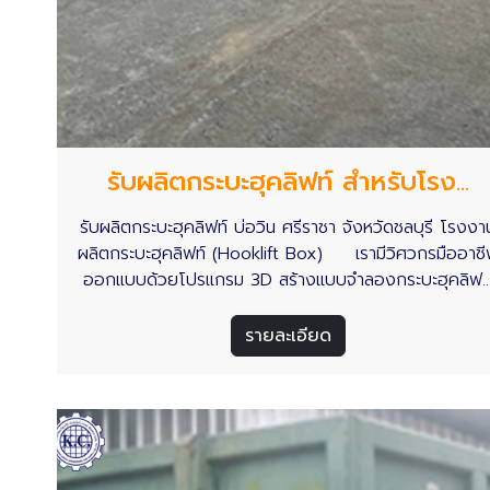
รับผลิตกระบะฮุคลิฟท์ สำหรับโรง...
รับผลิตกระบะฮุคลิฟท์ บ่อวิน ศรีราชา จังหวัดชลบุรี โรงงา
ผลิตกระบะฮุคลิฟท์ (Hooklift Box) เรามีวิศวกรมืออาช
ออกแบบด้วยโปรแกรม 3D สร้างแบบจำลองกระบะฮุคลิฟท
ก่อนงานผลิตจริง ใช้วัสดุคุณภาพ มาตรฐานงาน
โครงสร้าง(มอก) พร้อมทั้งงานผลิตด้วยบุคลากร ทีมช่าง ที่
รายละเอียด
ประสบการณ์งานเชื่อมประกอบ และการรับประกัน 2 ปี กระบ
ฮุคลิฟท์ - บริษัท กิจเจริญ กรุ๊ป เอ็นจิเนียริ่ง แอนด์ ซัพพล
จำกัด พร้อมให้บริการลูกค้าที่ต้องการกระบะฮุคลิฟท์ ใ
จังหวัดชลบุรี รวมถึงในพื้นที่เขตอุตสาหกรรมทั่วประเทศไท
อ่านเพิ่มเติม