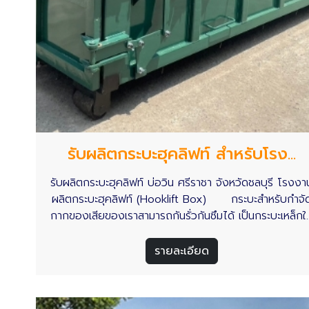
รับผลิตกระบะฮุคลิฟท์ สำหรับโรง...
รับผลิตกระบะฮุคลิฟท์ บ่อวิน ศรีราชา จังหวัดชลบุรี โรงงา
ผลิตกระบะฮุคลิฟท์ (Hooklift Box) กระบะสำหรับกำจั
กากของเสียของเราสามารถกันรั่วกันซึมได้ เป็นกระบะเหล็กใส
ของขนาดใหญ่มีตะขอเกี่ยวยกกระบะฮุคลิฟท์ขึ้นรถฮุคลิฟท์ 
ตัวล็อกกระบะไม่ให้หลุดร่วงจากรถบรรทุกฮุคลิฟท์ระหว่างก
รายละเอียด
ขนส่ง ขนส่งได้โดยน้ำไม่รั่วลงบนพื้นถนน และสามารถยกเ
วัสดุที่ปลายทางได้อย่างรวดเร็ว กระบะฮุคลิฟท์ - บริษัท กิ
เจริญ กรุ๊ป เอ็นจิเนียริ่ง แอนด์ ซัพพลาย จำกัด พร้อมให