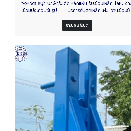
จังหวัดชลบุรี บริษัทรับตัดเหล็กแผ่น รับเชื่อมเหล็ก โลหะ งา
เชื่อมประกอบขึ้นรูป บริการรับตัดเหล็กแผ่น งานเชื่อมชั้
วางเหล็ก เชื่อมประกอบพาเลทตามแบบ งานผลิตเชื่อมชิ้นงา
ตามตัวอย่าง สามารถเชื่อมโลหะ เหล็ก สเเตนเลส ตามความ
รายละเอียด
ต้องการของลูกค้า• ตัดสแตนเลส • เชื่อมต่อชน,เชื่อ
รูปตัวที• ตัดเหล็ก • เชื่อมต่อเกย,เชื่อมต่อขอบ• ต
อลูมิเนียม • เชื่อมต่อมุม,เชื่อมต่อแบบฉาก ช่างขอ
เรามีประสบการณ์มากกว่า 10 ปี ในกลุ่มงานอุตสาหกรรม
รองรับงานผลิตจำนวนมาก ส่งมอบงานตรงสเปคครบจำนว
ส่งงานตรงตามเวลา ในราคามิตรภาพ รองรับงานเชื่อมเหล็
โครงสร้าง งานเชื่อมตัวถังเหล็ก ถังสแตนเลสสำหรับ
อุตสาหกรรม ทุกรูปแบบตามความต้องการของลูกค้า บริกา
ตัดเหล็กแผ่น-บริการเชื่อมเหล็ก บริษัท กิจเจริญ กรุ๊ป เอ็นจ
เนียริ่ง แอนด์ ซัพพลาย จำกัด พร้อมให้บริการลูกที่
ต้องการหาโรงงานตัดเหล็ก-เชื่อมเหล็ก ในจังหวัดชลบุรี รว
ถึงในพื้นที่เขตอุตสาหกรรมทั่วประเทศไทย อ่านเพิ่มเติม