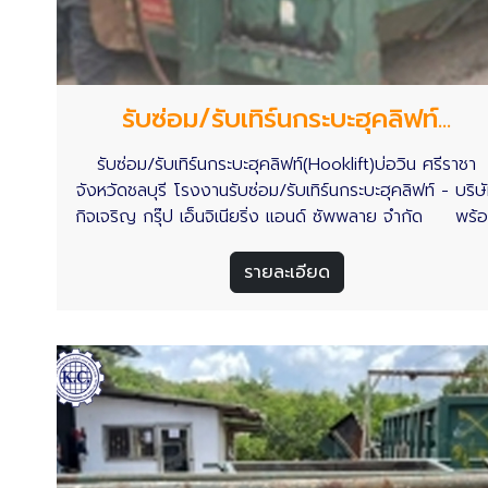
รับซ่อม/รับเทิร์นกระบะฮุคลิฟท์...
รับซ่อม/รับเทิร์นกระบะฮุคลิฟท์(Hooklift)บ่อวิน ศรีราชา
จังหวัดชลบุรี โรงงานรับซ่อม/รับเทิร์นกระบะฮุคลิฟท์ - บริษ
กิจเจริญ กรุ๊ป เอ็นจิเนียริ่ง แอนด์ ซัพพลาย จำกัด พร้
ให้บริการรับงานซ่อม/รับเทิร์นกระบะฮุคลิฟท์ในจังหวัดชลบุรี
รวมถึงในพื้นที่เขตอุตสาหกรรมทั่วประเทศไทย อ่านเพิ่มเติม
รายละเอียด