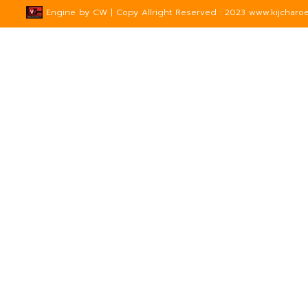
Engine by
CW
| Copy Allright Reserved : 2023 www.kijcharoe