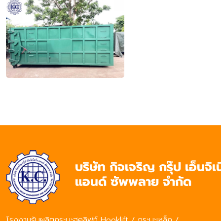
โรงงานรับผลิตกระบะฮุคลิฟท์ Hooklift / กระบะเหล็ก /